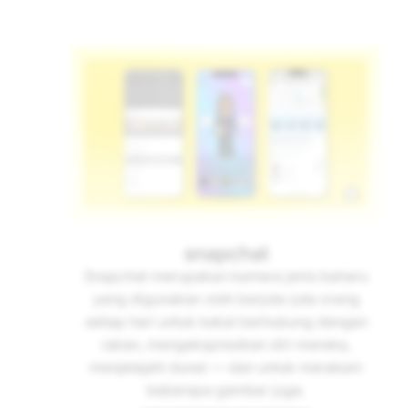
snapchat
Snapchat merupakan kamera jenis baharu
yang digunakan oleh berjuta-juta orang
setiap hari untuk kekal berhubung dengan
rakan, mengekspresikan diri mereka,
menjelajahi dunai — dan untuk merakam
beberapa gambar juga.