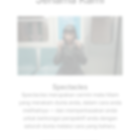
Spectacles
Spectacles merupakan cermin mata hitam
yang merakam dunia anda, dalam cara anda
melihatnya — dan memperkasakan anda
untuk berkongsi perspektif anda dengan
seluruh dunia melalui cara yang baharu.