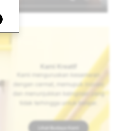
Kami Kreatif
Kami menguruskan kesamaran
dengan cermat, memupuk inovasi
dan menunjukkan keinginan yang
tidak terhingga untuk belajar.
Lihat Budaya Kami