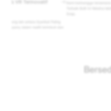
Kepelbagaian di Snap
senarai dalam Tempat Kerja
Komitmen awam kami ke
tahui lebih lanjut tentang bekerja di
Kami percaya bahawa apabila kit
perspektif orang lain, kita ak
DEI sangat penting
Bersed