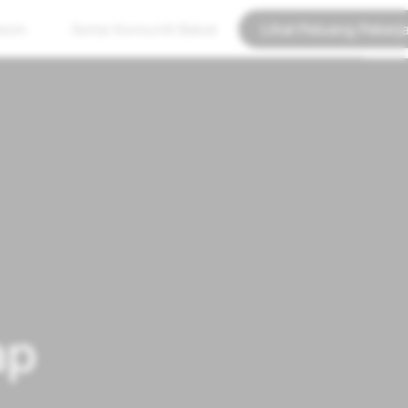
esin
Sertai Komuniti Bakat
Lihat Peluang Pekerj
ap