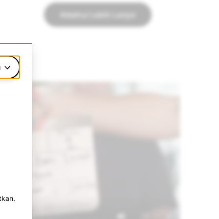
Ketahui Lebih Lanjut
u
tkan.