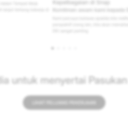
Misi kami adalah memajukan manusia denga
pada DEI
kuasa untuk mengekspresi diri dan menikmati
a melihat dunia dari
detik...
an memahami mengapa
ia untuk menyertai Pasuka
LIHAT PELUANG PEKERJAAN