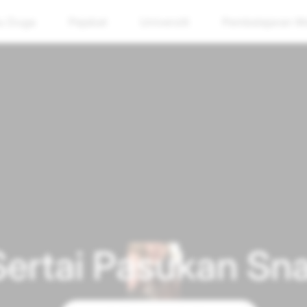
u Duga
Pejabat
Universiti
Pembelajaran M
Sertai Pasukan Sn