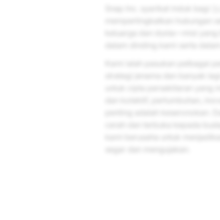
Snap Inc.
syarikat induk bagi
S
mempertingkatkan hubungan se
keluarga dan dunia—misi yang 
dalam dinding kami serta dala
Kami ialah pasukan pelbagai per
strategi jenama dan banyak l
untuk cipta persekitaran yang m
dan kolektif, pertumbuhan, inov
penting adalah keseronokan. D
cerah dan terbuka kepada bud
kami berusaha untuk menjadikan
segar dan mengujakan.