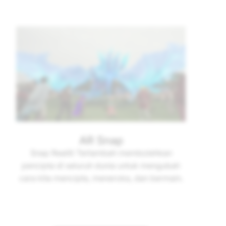
AR Snap
Snap Realiti Tertambah membolehkan
pencipta di seluruh dunia untuk mengubah
cara kita mencipta, meneroka, dan bermain.