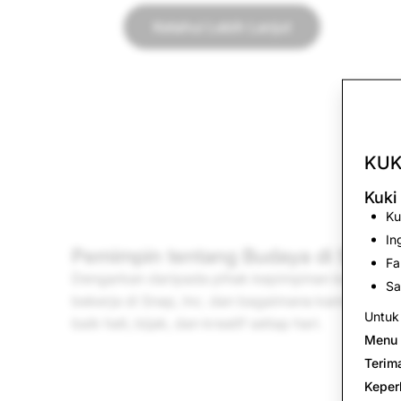
Ketahui Lebih Lanjut
KUK
Kuki
Ku
In
Pemimpin tentang Budaya di Snap
Fa
Dengarkan daripada pihak kepimpinan kami tent
Sa
bekerja di Snap, Inc. dan bagaimana kami mengam
Untuk 
baik hati, bijak, dan kreatif setiap hari.
Menu 
Terim
Keper