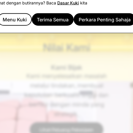
nat dengan butirannya? Baca
Dasar Kuki
kita
Menu Kuki
Terima Semua
Perkara Penting Sahaja
Nilai Kami
Kami Bijak
Kami menyelesaikan masalah
melalui tindakan, membuat
keputusan berkualiti tinggi dan
berfikir dengan minda yang
strategik.
Lihat Peluang Pekerjaan