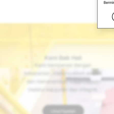
Bermi
Kami Baik Hati
Kami beroperasi dengan
keberanian, menunjukkan empati
dan menanamkan kepercayaan
melalui kejujuran dan integriti.
Lihat Faedah