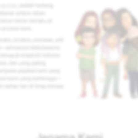
napchat
, adalah tentang
benar antara rakan,
benar-benar berlaku di
m produk kami.
eka, jurutera, pemasar, ahli
agi—semuanya bekerjasama
emupuk kreativiti individu
asi, dan yang paling
aripada pejabat kami yang
aya kami yang bertenaga—
 setiap hari di Snap berasa
Jenama Kami