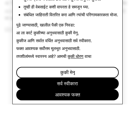
अॅक्सेस करता येत नसल्यास, आम्हाला तुमच्याकडून ऐकायचे आहे. कृपया
तुम्ही ही वेबसाईट कशी वापरता हे समजून घ्या.
accommodations-ext@snap.com
किंवा
424-214-0409
संबंधित जाहिराती वितरित करा आणि त्यांची परिणामकारकता मोजा.
वर आमच्याशी संपर्क साधा.
पुढे जाण्यासाठी, खालील पैकी एक निवडा:
EEO हे कायदा पोस्टर आहेत
आ ला कार्ट कुकीच्या अनुभवासाठी
कुकी मेनू
.
कुकीज आणि सर्वात वर्धित अनुभवासाठी
सर्व स्वीकारा
.
फक्त आवश्यक
सर्वोत्तम मूलभूत अनुभवासाठी.
तपशीलांमध्ये स्वारस्य आहे? आमची
कुकी धोरण
वाचा
कुकी मेनू
सर्व स्वीकारा
आवश्यक फक्त
कंपनी
समुदाय
जाहिराती
कायदेविषयक