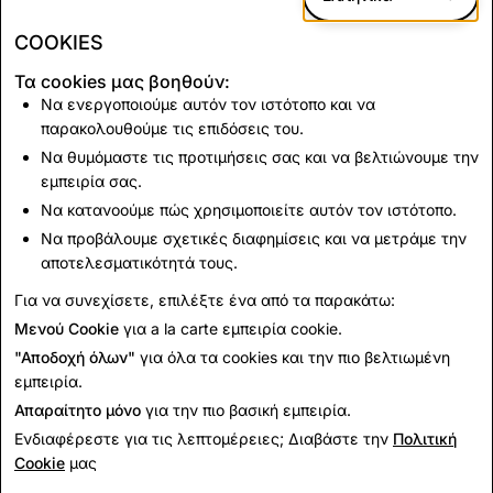
ισχύοντες ομοσπονδιακούς, κρατικούς και τοπικούς
COOKIES
νόμους. Εργοδότης που εφαρμόζει πολιτική ίσων
ευκαιριών (EOE), συμπεριλαμβανομένων των ατόμων
Τα cookies μας βοηθούν:
με αναπηρία/βετεράνων
Να ενεργοποιούμε αυτόν τον ιστότοπο και να
παρακολουθούμε τις επιδόσεις του.
Αν έχεις κάποια αναπηρία ή ειδική ανάγκη που απαιτεί
Να θυμόμαστε τις προτιμήσεις σας και να βελτιώνουμε την
την παροχή στέγασης, μην ντραπείς, επικοινώνησε
εμπειρία σας.
μαζί μας στο
accommodations-ext@snap.com
.
Να κατανοούμε πώς χρησιμοποιείτε αυτόν τον ιστότοπο.
Να προβάλουμε σχετικές διαφημίσεις και να μετράμε την
Αν δεν έχεις πρόσβαση σε οποιοδήποτε μέρος της
αποτελεσματικότητά τους.
διαδικτυακής διαδικασίας αίτησης, θα θέλαμε να μας
το πεις. Επικοινώνησε μαζί μας στο
accommodations-
Για να συνεχίσετε, επιλέξτε ένα από τα παρακάτω:
ext@snap.com
ή στο
424-214-0409
.
Μενού Cookie
για a la carte εμπειρία cookie.
"Αποδοχή όλων"
για όλα τα cookies και την πιο βελτιωμένη
Αφίσες «EEO is the Law»
εμπειρία.
Απαραίτητο μόνο
για την πιο βασική εμπειρία.
Ενδιαφέρεστε για τις λεπτομέρειες; Διαβάστε την
Πολιτική
Cookie
μας