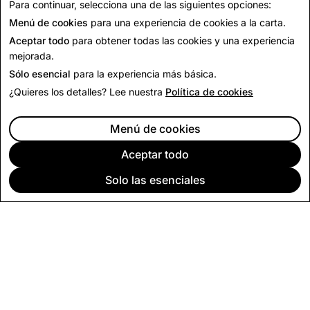
Para continuar, selecciona una de las siguientes opciones:
Ver otras ubicaciones
Menú de cookies
para una experiencia de cookies a la carta.
Aceptar todo
para obtener todas las cookies y una experiencia
mejorada.
Sólo esencial
para la experiencia más básica.
¿Quieres los detalles? Lee nuestra
Política de cookies
Menú de cookies
Aceptar todo
Solo las esenciales
EMPRESA
COMUNIDAD
PUBLICIDAD
LEGAL
POLÍTICA DE PRIVACIDAD
TÉRMINOS Y CONDICIONES DE SERVICIO