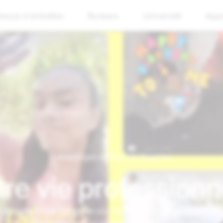
essus d'entretien
Bureaux
Université
Appr
Avantages sociaux de Snap Inc.
re vie professionne
 de notre mieux pour que vous et vos proches ayez tout ce 