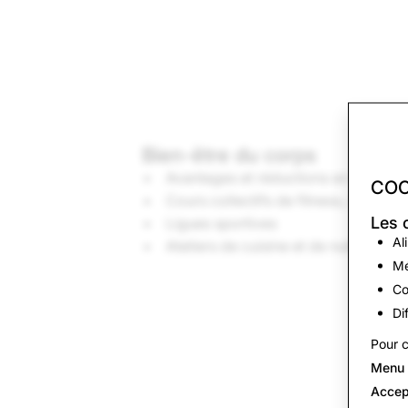
Bien-être du corps
Avantages et réductions en salles d
COO
Cours collectifs de fitness, randon
Les 
Ligues sportives
Al
Ateliers de cuisine et de nutrition
Mé
Co
Di
Pour c
Menu 
Accep