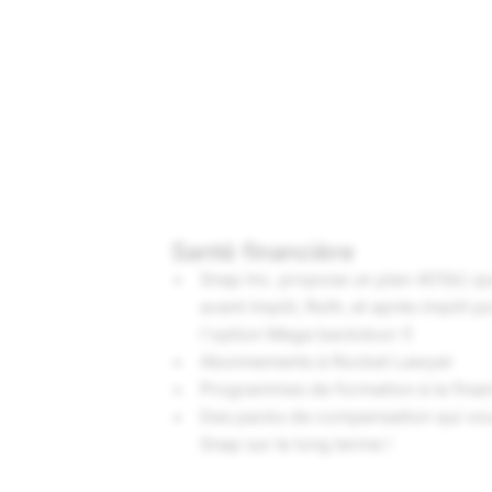
Santé financière
Snap Inc.
propose un plan 401(k) qu
avant impôt, Roth, et après impôt po
l'option Mega backdoor !)
Abonnements à Rocket Lawyer
Programmes de formation à la fina
Des packs de compensation qui vou
Snap sur le long terme !