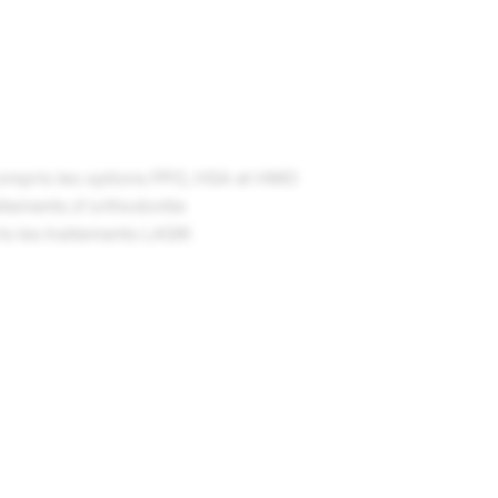
compris les options PPO, HSA et HMO
aitements d'orthodontie
s les traitements LASIK