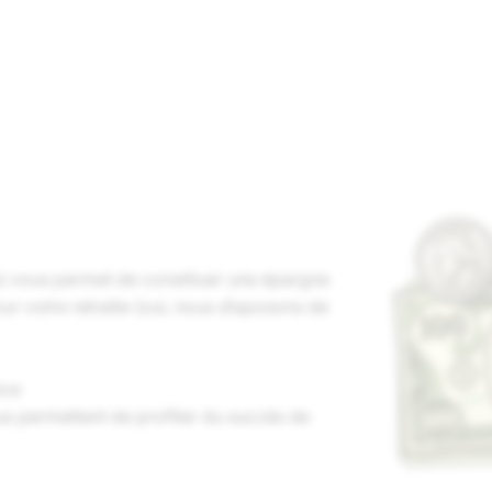
i vous permet de constituer une épargne
ur votre retraite (oui, nous disposons de
nce
s permettent de profiter du succès de