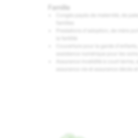
Famille
Congés payés de maternité, de pater
familles
Prestations d'adoption, de mère port
la fertilité
Couverture pour la garde d'enfants, 
assistance numérique pour les soin
Assurance invalidité à court terme, 
assurance vie et assurance décès et