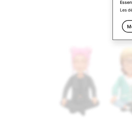
Essen
Les dé
Me