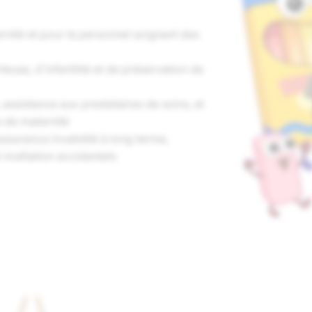
nité et pour le personnel soignant des
euse, d'infertilité et de préservation de
assistance aux prestataires de soins, et
s de maternité
assurance invalidité à long terme,
 mutilation accidentels