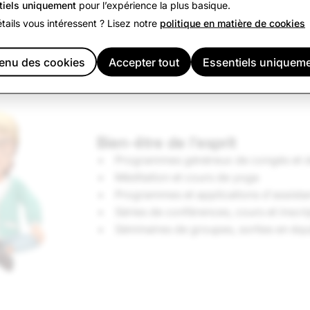
tiels uniquement
pour l’expérience la plus basique.
tails vous intéressent ? Lisez notre
politique en matière de cookies
nu des cookies
Accepter tout
Essentiels uniquem
Bien-être de l'esprit
Programmes généreux de congés et d
Méditation et cours de yoga
Programmes et applications d'assistan
Séries de conférences, cours et insc
Séminaires de groupes, sorties en éq