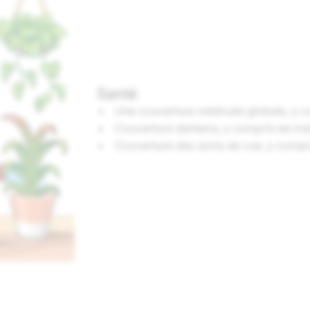
Santé
Une couverture médicale globale, y 
Couverture dentaire, y compris les tr
Couverture des soins de vue, y compri