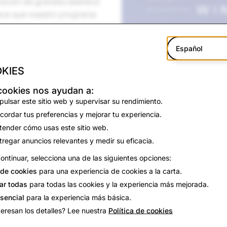
ración de grandes talentos!
ace que nuestro programa
Español
KIES
cookies nos ayudan a:
pulsar este sitio web y supervisar su rendimiento.
cordar tus preferencias y mejorar tu experiencia.
tender cómo usas este sitio web.
tregar anuncios relevantes y medir su eficacia.
ontinuar, selecciona una de las siguientes opciones:
Pasantías en Snap
de cookies
para una experiencia de cookies a la carta.
Nuestro programa de becas i
ar todas
para todas las cookies y la experiencia más mejorada.
de las mentes más brillante
esencial
para la experiencia más básica.
tecnología de avanzada. An
teresan los detalles? Lee nuestra
Política de cookies
durante su tiempo en Snap, 
significativo, dedicado a a