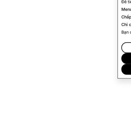
Để t
Menu
Chấp
Chỉ c
Bạn 