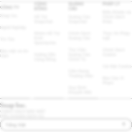
CỘNG
QUẢNG
PHÁP LÝ
CÔNG TY
ĐỒNG
CÁO
Điều Khoản và 
Snap Inc.
Hỗ Trợ 
Quảng Cáo 
Chính Sách 
Snapchat
Snapchat
Khác
Nghề Nghiệp
Nhóm Hỗ Trợ 
Chính Sách 
Thực thi Pháp 
Kính 
Quảng Cáo
luật
Tin Tức
Spectacles
Thư Viện 
Chính Sách 
Bảo mật và An 
Hướng Dẫn 
Quảng Cáo 
Cookie
toàn
Cộng Đồng
Chính Trị
Cài Đặt Cookie
Cẩm Nang 
Thương Hiệu
Báo Cáo Vi 
Phạm
Quy Định 
Khuyến Mãi
CHÍNH SÁCH BẢO MẬT
ĐIỀU KHOẢN DỊCH VỤ
Tiếng Việt