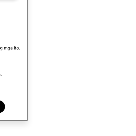
g mga ito.
.