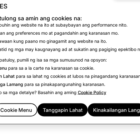
ES
No results found for the selected filters.
ulong sa amin ang cookies na:
View all open positions
uhin ang website na ito at subaybayan ang performance nito.
an ang preferences mo at pagandahin ang karanasan mo.
waan kung paano mo ginagamit ang website na ito.
tid ng mga may kaugnayang ad at sukatin ang pagiging epektibo n
atuloy, pumili ng isa sa mga sumusunod na opsyon:
enu
para sa a la carte na karanasan sa cookie.
n Lahat
para sa lahat ng cookies at lubos na pinagandang karanasan
ga Lamang
para sa pinakapangunahing karanasan.
o sa mga detalye? Basahin ang aming
Cookie Policy
Cookie Menu
Tanggapin Lahat
Kinakailangan Lang