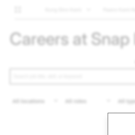
Kung Sino Kami
Paano Kami Na
Careers at Snap 