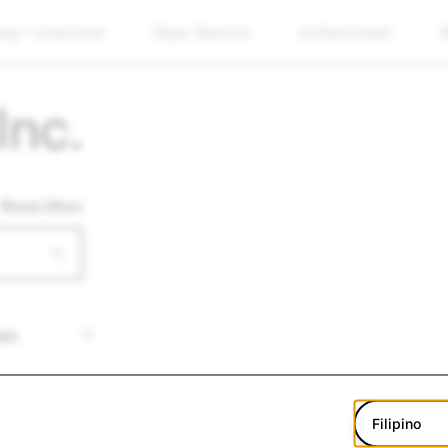
g-i-interview
Mga Opisina
Unibersidad
M
Inc.
Reset filters
Filipino