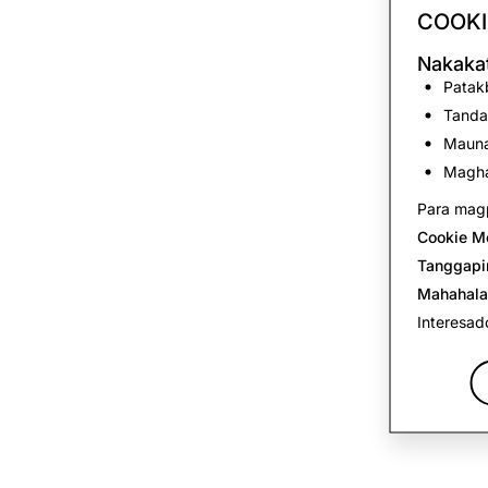
COOKI
Nakakat
Patakb
Tanda
Mauna
Magha
Para magp
Cookie M
Tanggapi
Mahahala
Interesad