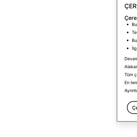
ÇER
Çere
Bu
Te
Bu
İl
Devam 
Alakar
Tüm çe
En te
Ayrınt
Ç