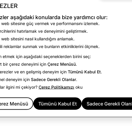
EZLER
No results found for the selected filters.
zler aşağıdaki konularda bize yardımcı olur:
View all open positions
 web sitesine güç vermek ve performansını izlemek.
rcihlerini hatırlamak ve deneyimini geliştirmek.
 web sitesini nasıl kullandığını anlamak.
gili reklamlar sunmak ve bunların etkinliklerini ölçmek.
etmek için aşağıdaki seçeneklerden birini seç:
t bir çerez deneyimi için
Çerez Menüsü
.
rezler ve en gelişmiş deneyim için
Tümünü Kabul Et
.
mel deneyim için
Sadece Gerekli Olanlar
.
ılar ilgini mi çekiyor?
Çerez Politikamızı
oku
erez Menüsü
Tümünü Kabul Et
Sadece Gerekli Olan