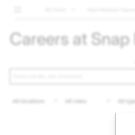
Biz Kimiz
Nasıl Mülakat Yapıy
Careers at Snap 