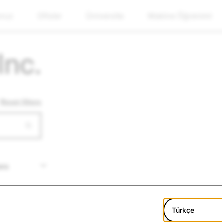
oruz
Ofisler
Üniversite
Makine Öğrenimi
Inc.
Reset filters
Türkçe