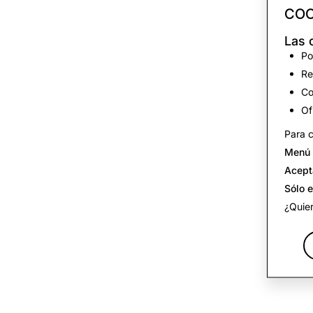
COO
Las 
Po
Re
Co
Of
Para c
Menú 
Acept
Sólo 
¿Quier