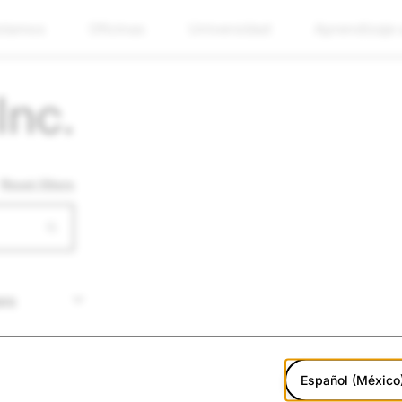
stamos
Oficinas
Universidad
Aprendizaje
Inc.
Reset filters
Español (México