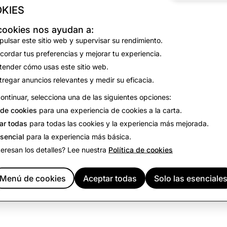
KIES
No results found for the selected filters.
cookies nos ayudan a:
View all open positions
pulsar este sitio web y supervisar su rendimiento.
cordar tus preferencias y mejorar tu experiencia.
tender cómo usas este sitio web.
tregar anuncios relevantes y medir su eficacia.
ontinuar, selecciona una de las siguientes opciones:
de cookies
para una experiencia de cookies a la carta.
ar todas
para todas las cookies y la experiencia más mejorada.
esencial
para la experiencia más básica.
teresan los detalles? Lee nuestra
Política de cookies
Menú de cookies
Aceptar todas
Solo las esenciale