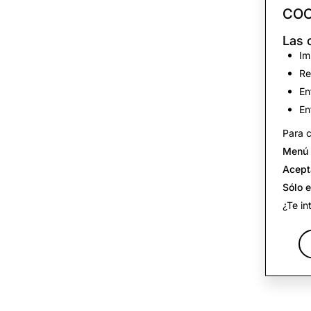
COO
Las 
Im
Re
En
En
Para c
Menú 
Acept
Sólo 
¿Te in