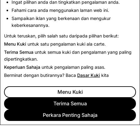
accommodations-ext@snap.com
.
Ingat pilihan anda dan tingkatkan pengalaman anda.
Fahami cara anda menggunakan laman web ini.
Jika anda tidak dapat mengakses mana-mana bahagian
Sampaikan iklan yang berkenaan dan mengukur
proses permohonan dalam talian Snap, kami ingin
keberkesanannya.
mendengar daripada anda. Sila hubungi kami di
accommodations-ext@snap.com
atau
424-214-0409
.
Untuk teruskan, pilih salah satu daripada pilihan berikut:
Menu Kuki
untuk satu pengalaman kuki ala carte.
EEO merupakan Penyiar Undang-undang
Terima Semua
untuk semua kuki dan pengalaman yang paling
dipertingkatkan.
Keperluan Sahaja
untuk pengalaman paling asas.
Berminat dengan butirannya? Baca
Dasar Kuki
kita
Menu Kuki
Terima Semua
Perkara Penting Sahaja
SYARIKAT
KOMUNITI