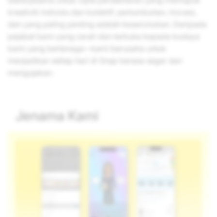
bekerjasama untuk cipta persekitaran yang memupuk
kreativiti individu dan kolektif, pertumbuhan, inovasi,
dan yang paling penting adalah keseronokan. Daripada
pejabat kami yang cerah dan terbuka kepada budaya
kami yang bertenaga—kami berusaha untuk
menjadikan setiap hari di Snap berasa segar dan
mengujakan.
Jenama Kami