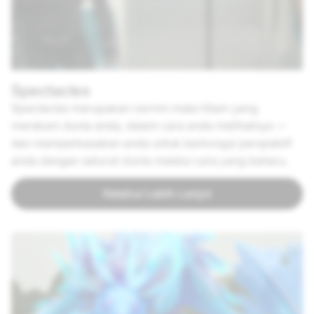
Spectacles
Spectacles merupakan cermin mata hitam yang
merakam dunia anda, dalam cara anda melihatnya —
dan memperkasakan anda untuk berkongsi perspektif
anda dengan seluruh dunia melalui cara yang baharu.
Ketahui Lebih Lanjut