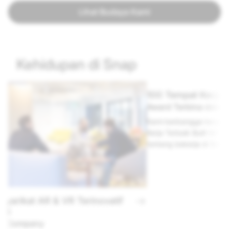
Lihat Budaya Kami
Kehidupan di Snap
Tempat Kerja Terbaik
Kepelbagaian di Sna
d Terbina dalam 2025
Komitmen awam kami k
berbangga tersenarai dalam Tempat
Kami percaya bahawa apabi
Terbaik Built In! Ketahui lebih lanjut
dunia dari perspektif orang
ng bekerja di Snap.
memahami mengapa DEI sa