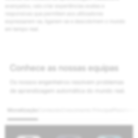
avançados, vais criar experiências exatas e
responsivas que permitem aos utilizadores
expressarem-se, ligarem-se e descobrirem o mundo
em tempo real.
Conhece as nossas equipas
Os nossos engenheiros resolvem problemas
de aprendizagem automática do mundo real.
Monetização
Conteúdo
Crescimento Principal
Plataforma