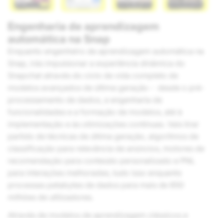
Engenharia de aprendizagem
automática na Snap
Enquanto engenheiro de aprendizagem automática na
Snap, irás impulsionar a experiência dinâmica do
Snapchat através do ciclo de vida completo de
modelos avançados de última geração - desde o pré-
processamento de dados, a engenharia de
funcionalidades e a formação de modelos, até à
implementação e às otimizações contínuas. Vais tirar
partido de técnicas de última geração, algoritmos de
classificação para relevância de anúncios, motores de
recomendação para conteúdo personalizado e PNL
para interações melhoradas, tudo isso enquanto
processas petabytes de dados para mais de 850
milhões de utilizadores.
Através de modelos de aprendizagem clássicos e