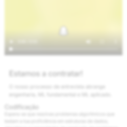
Estamos a contratar!
O nosso processo de entrevista abrange
engenharia, ML fundamental e ML aplicado.
Codificação
Espera-se que resolvas problemas algorítmicos que
testam a tua proficiência em estruturas de dados,