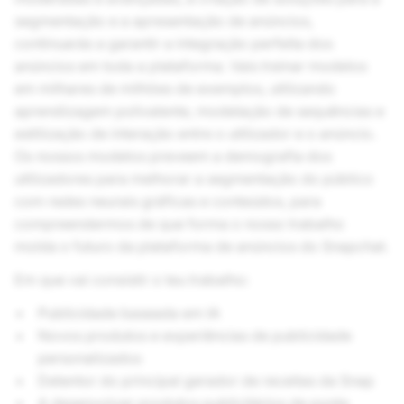
segmentação e a apresentação de anúncios,
continuarás a garantir a integração perfeita dos
anúncios em toda a plataforma. Vais treinar modelos
em milhares de milhões de exemplos, utilizando
aprendizagem polivalente, modelação de sequências e
estilização de interação entre o utilizador e o anúncio.
Os nossos modelos preveem a demografia dos
utilizadores para melhorar a segmentação do público
com redes neurais gráficas e conteúdos, para
compreendermos de que forma o nosso trabalho
molda o futuro da plataforma de anúncios do Snapchat.
Em que vai consistir o teu trabalho:
Publicidade baseada em IA
Novos produtos e experiências de publicidade
personalizados
Detentor do principal gerador de receitas da Snap
A desenvolver produtos publicitários de ponta