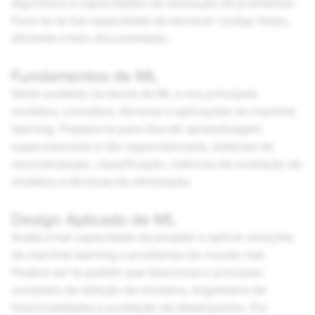
algoritmos e capacidades de resolução de problemas.
Foca-te na tua capacidade de escrever código limpo,
eficiente e bem documentado.
Fundamentos de ML
Serás avaliado na teoria de ML e nos principais
modelos, conceitos, técnicas e aplicações de machine
learning. Prepara-te para discutir aprendizagem
supervisionada e não supervisionada, sistemas de
recomendação, classificação, métricas de avaliação de
modelos e técnicas de otimização.
Design Aplicado de ML
Avalia a tua capacidade de projetar e aplicar soluções
de machine learning a problemas do mundo real.
Poderá ser-te pedido que descrevas o processo
completo de seleção de modelos, engenharia de
funcionalidades e avaliação de desempenho. Por