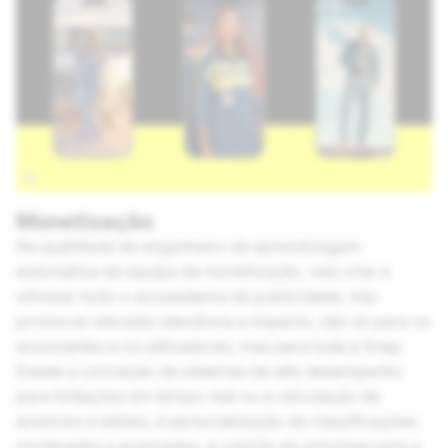
Monetização
Na qualidade de engenheiro de aprendizagem
automática da equipa de monetização, vais criar e
otimizar todo o ecossistema de publicidade. Irás
promover elevada relevância e impacto, não só para os
anunciantes e os utilizadores, mas para toda a Snap.
Desde a conceção de sistemas de alto desempenho
para licitações em tempo real ou a veiculação de
anúncios e leilões, à personalização de classificações
moderadas e avançadas, à criação de soluções para a