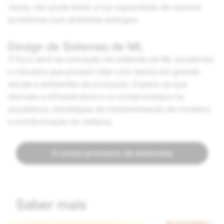
vezes, isto pode testar a tua capacidade de resolver
problemas num ambiente ambíguo.
Design de Sistemas de ML
O foco será na conceção de sistemas de ML escaláveis
e robustos que possam lidar com dados em grande
escala e ambientes de produção. Espera-se que
discutas a infraestrutura e os compromissos na
arquitetura, estratégias de implementação de modelos
e monitorização do sistema.
O nosso processo de entrevista
Saber mais