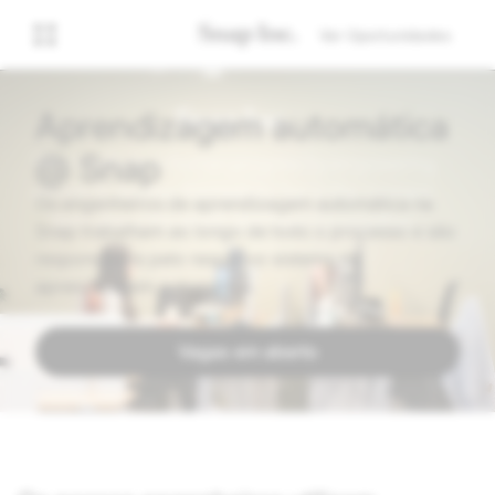
Ver Oportunidades
Aprendizagem automática
@ Snap
Os engenheiros de aprendizagem automática na
Snap trabalham ao longo de todo o processo e são
responsáveis pelo respetivo sistema de
aprendizagem automática.
Vagas em aberto