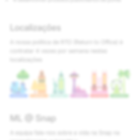
Localizações
A nossa política de RTO (Return to Office) é
contratar 4 vezes por semana nestas
localizações
ML @ Snap
A equipa fala-nos sobre a vida na Snap na