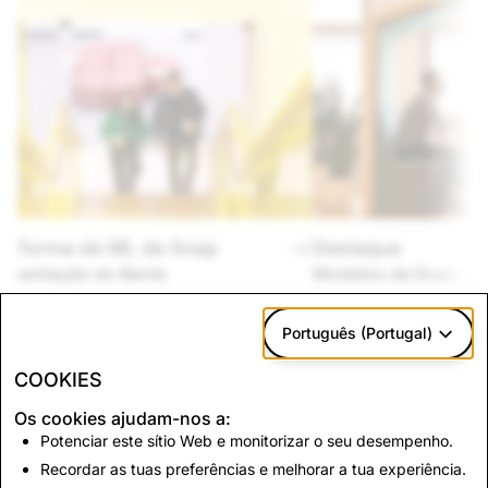
ataforma de ML da Snap
Destaque
resentação do Bento
Modelos de Duas To
gulha na nossa arquitetura, desafios e
Recuperação baseada 
uções para MLOps à escala nesta
Modelos de Duas Torre
Português (Portugal)
licação técnica detalhada do blogue.
COOKIES
Os cookies ajudam-nos a:
Potenciar este sítio Web e monitorizar o seu desempenho.
Pronto para construir o
Recordar as tuas preferências e melhorar a tua experiência.