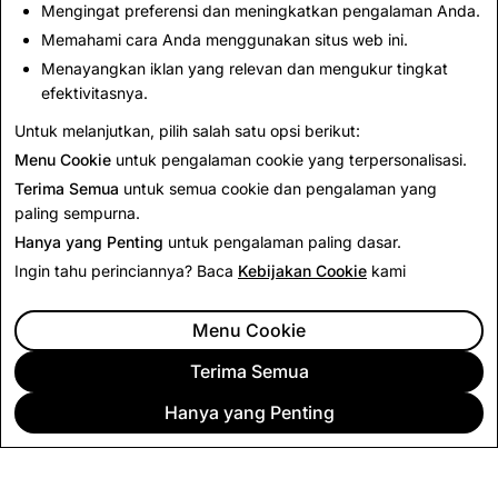
Apakah Anda harus menjadi pengguna
Mengingat preferensi dan meningkatkan pengalaman Anda.
Snapchat untuk wawancara?
Memahami cara Anda menggunakan situs web ini.
Menayangkan iklan yang relevan dan mengukur tingkat
efektivitasnya.
Apakah Snapchat satu-satunya produk
Untuk melanjutkan, pilih salah satu opsi berikut:
Anda?
Menu Cookie
untuk pengalaman cookie yang terpersonalisasi.
Terima Semua
untuk semua cookie dan pengalaman yang
paling sempurna.
Hanya yang Penting
untuk pengalaman paling dasar.
Ingin tahu perinciannya? Baca
Kebijakan Cookie
kami
Menu Cookie
Terima Semua
Hanya yang Penting
PERUSAHAAN
KOMUNITAS