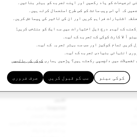
ی ترجیحات کو یاد رکھیں اور اپنے تجربے کو بہتر بنائیں۔
ھیں کہ آپ اس ویب سائٹ کو کس طرح استعمال کرتے ہیں۔
لقہ اشتہارات فراہم کریں اور ان کی تاثیر کی پیمائش کریں۔
کھنے کے لیے، درج ذیل اختیارات میں سے ایک کو منتخب کریں:
ینو
آ لا کارٹ کوکی کے تجربے کے لیے۔
ل کریں
تمام کوکیز اور سب سے بہتر تجربہ کے لیے۔
وری
انتہائی بنیادی تجربے کے لیے۔
 تفصیلات میں دلچسپی رکھتے ہیں؟ پڑھیں ہماری
کوکی کی پالیسی
کوکی مینو
سب کو قبول کریں
صرف ضروری
تشہیر
Snapchat اشتہارات
تشہیری پالیسیاں
ات
سیاسی اشتہارات کی لائبریری
برانڈ کی ہدایات