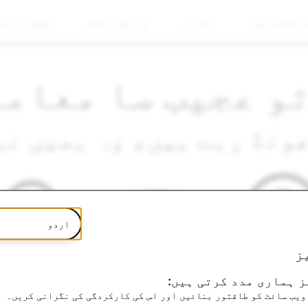
 لیتے ہیں
دفاتر
یونیورسٹی
مشین لرنن
و عجیب سا معامل
ونڈ رہے ہیں، وہ ہمیں نہ
اردو
ز
 ہماری مدد کرتی ہیں:
ویب سائٹ کو طاقتور بنائیں اور اس کی کارکردگی کی نگرانی کریں۔