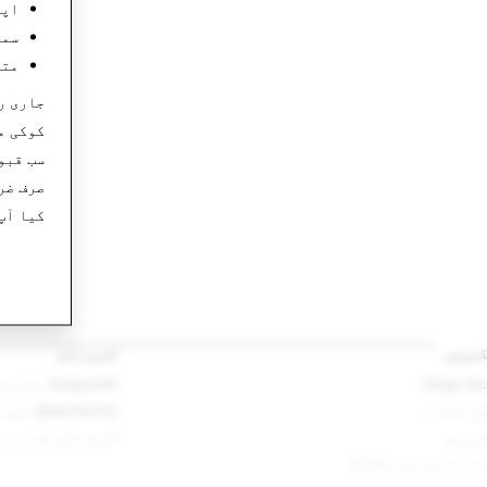
اپن
سمج
متع
جاری ر
کوکی م
سب قبو
صرف ضر
کیا آپ
کمپنی
کمیونٹی
Snap Inc.
Snapchat معاونت
کیریئرز
Spectacles سپورٹ
خبریں
کمیونٹی کی ہدای
رازداری اور حفاظت