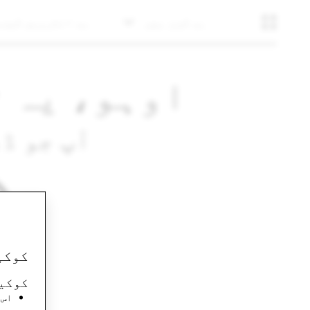
ہم کون ہیں
ہم انٹرویو کیسے
اوہو، یہ ت
آپ جو ڈھ
کوکی
کوکیز
اس 