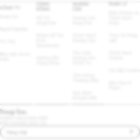
CỘNG
QUẢNG
PHÁP LÝ
CÔNG TY
ĐỒNG
CÁO
Điều Khoản và 
Snap Inc.
Hỗ Trợ 
Quảng Cáo 
Chính Sách 
Snapchat
Snapchat
Khác
Nghề Nghiệp
Nhóm Hỗ Trợ 
Chính Sách 
Thực thi Pháp 
Kính 
Quảng Cáo
luật
Tin Tức
Spectacles
Thư Viện 
Chính Sách 
Bảo mật và An 
Hướng Dẫn 
Quảng Cáo 
Cookie
toàn
Cộng Đồng
Chính Trị
Cài Đặt Cookie
Cẩm Nang 
Thương Hiệu
Báo Cáo Vi 
Phạm
Quy Định 
Khuyến Mãi
CHÍNH SÁCH BẢO MẬT
ĐIỀU KHOẢN DỊCH VỤ
Tiếng Việt