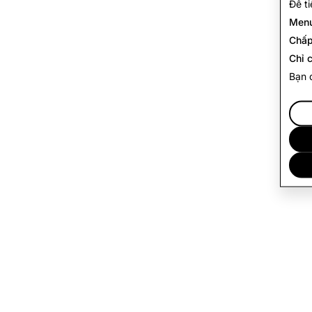
Để t
Menu
Chấp
Chỉ c
Bạn 