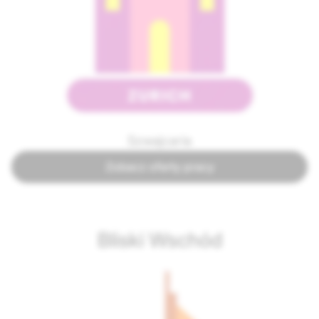
Szwajcaria
Zobacz oferty pracy
Bliski Wschód