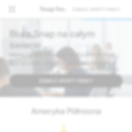
ZOBACZ OFERTY PRACY
Biura Snap na całym
świecie
Mamy ponad 25 biur w Ameryce Północnej,
Azji i Europie. Znajdź u nas swoje miejsce.
ZOBACZ OFERTY PRACY
Ameryka Północna