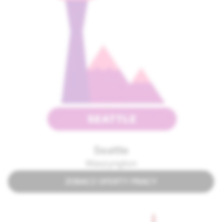
Seattle
Waszyngton
ZOBACZ OFERTY PRACY