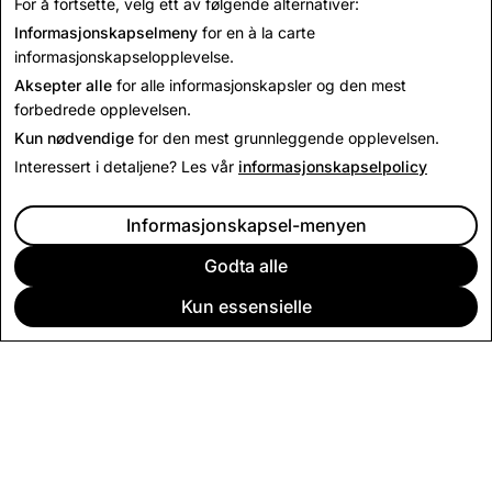
For å fortsette, velg ett av følgende alternativer:
Informasjonskapselmeny
for en à la carte
VIS LEDIGE STILLINGER
informasjonskapselopplevelse.
Aksepter alle
for alle informasjonskapsler og den mest
forbedrede opplevelsen.
Kun nødvendige
for den mest grunnleggende opplevelsen.
Interessert i detaljene? Les vår
informasjonskapselpolicy
Informasjonskapsel-menyen
Godta alle
Kun essensielle
BEDRIFT
SAMFUNN
ANNONSERING
JURIDISK
PERSONVERNBETINGELSER
TJENESTEVILKÅR