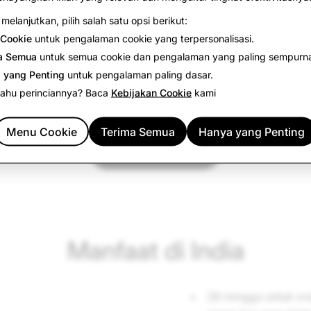
melanjutkan, pilih salah satu opsi berikut:
Cookie
untuk pengalaman cookie yang terpersonalisasi.
a Semua
untuk semua cookie dan pengalaman yang paling sempurn
 yang Penting
untuk pengalaman paling dasar.
 tahu perinciannya? Baca
Kebijakan Cookie
kami
Menu Cookie
Terima Semua
Hanya yang Penting
Lihat Lowongan
Manfaat di India
26 minggu untuk or