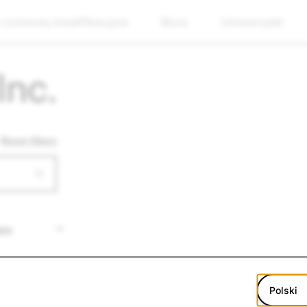
 rozmowy kwalifikacyjne
Biura
Uniwersytet
Inc.
Reset filters
Polski