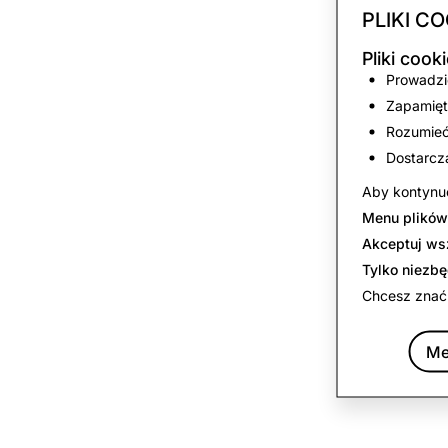
PLIKI CO
Pliki coo
Prowadzić
Zapamięt
Rozumieć,
Dostarcz
Aby kontynuo
Menu plików
Akceptuj ws
Tylko niezb
Chcesz znać
Me