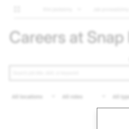
Kim jesteśmy
Jak prowadzimy
Careers at Snap 