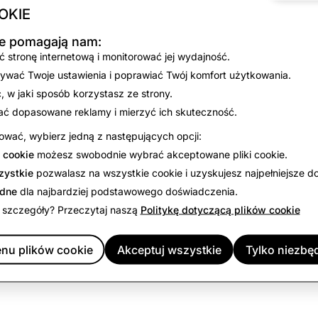
OKIE
No results found for the selected filters.
kie pomagają nam:
View all open positions
 stronę internetową i monitorować jej wydajność.
ywać Twoje ustawienia i poprawiać Twój komfort użytkowania.
 w jaki sposób korzystasz ze strony.
ać dopasowane reklamy i mierzyć ich skuteczność.
wać, wybierz jedną z następujących opcji:
 cookie
możesz swobodnie wybrać akceptowane pliki cookie.
zystkie
pozwalasz na wszystkie cookie i uzyskujesz najpełniejsze d
ędne
dla najbardziej podstawowego doświadczenia.
 szczegóły? Przeczytaj naszą
Politykę dotyczącą plików cookie
nu plików cookie
Akceptuj wszystkie
Tylko niezbę