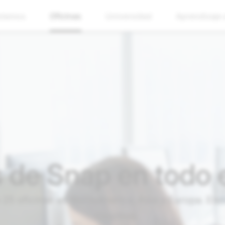
stamos
Oficinas
Universidad
Aprendizaje
s de Snap en todo
5 oficinas en Norteamérica, Asia y Europa. Encu
nosotros.