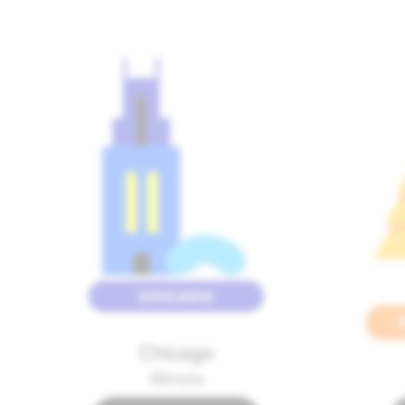
Chicago
Illinois