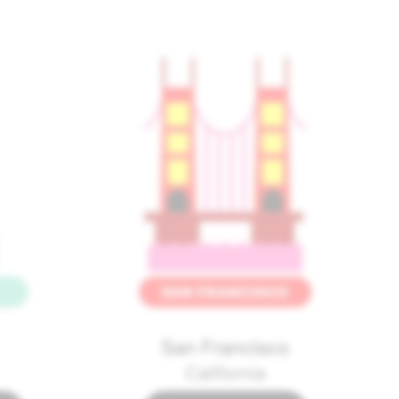
San Francisco
California