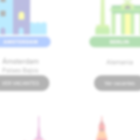
Ámsterdam
Alemania
Países Bajos
VER VACANTES
Ver vacantes