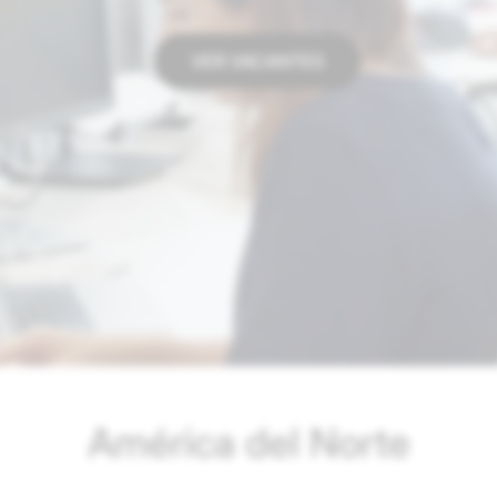
VER VACANTES
América del Norte