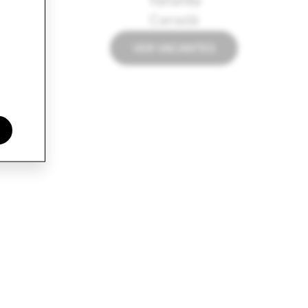
Canadá
VER VACANTES
s