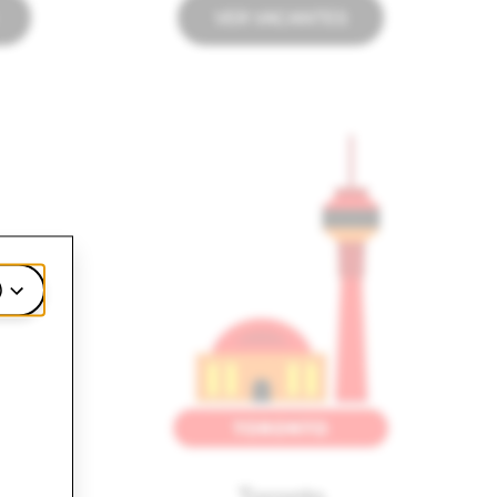
VER VACANTES
)
Toronto