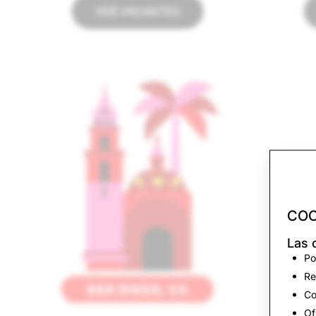
VER VACANTES
COO
Las 
Po
Re
Co
Of