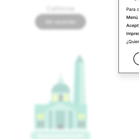
California
Para c
Menú 
Ver vacantes
Acept
Impre
¿Quie